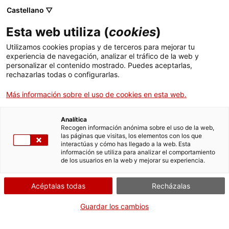
Castellano ▽
Esta web utiliza (
cookies
)
Utilizamos cookies propias y de terceros para mejorar tu
experiencia de navegación, analizar el tráfico de la web y
Buscar en toda la web
personalizar el contenido mostrado. Puedes aceptarlas,
rechazarlas todas o configurarlas.
Más información sobre el uso de cookies en esta web.
Inicio
Colección
Colecciones en línea
tricicle
Analítica
Recogen información anónima sobre el uso de la web,
las páginas que visitas, los elementos con los que
¡CERRAMOS PARA VOLVER RENOVADOS!
interactúas y cómo has llegado a la web. Esta
información se utiliza para analizar el comportamiento
El MNACTEC está cerrado por obras hasta el 17 de
de los usuarios en la web y mejorar su experiencia.
septiembre de 2026.
Seguimos activos con
actividades para centros
Acéptalas todas
Recházalas
educativos
,
recursos online
¡y redes sociales!
Guardar los cambios