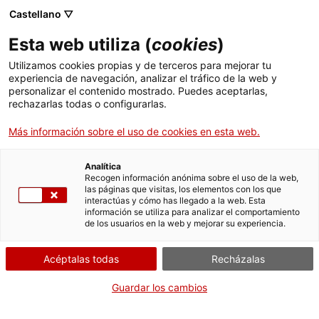
Castellano ▽
Esta web utiliza (
cookies
)
Utilizamos cookies propias y de terceros para mejorar tu
experiencia de navegación, analizar el tráfico de la web y
Buscar en toda la web
personalizar el contenido mostrado. Puedes aceptarlas,
rechazarlas todas o configurarlas.
Más información sobre el uso de cookies en esta web.
Inicio
Colección
Colecciones en línea
cuina
Analítica
Recogen información anónima sobre el uso de la web,
las páginas que visitas, los elementos con los que
¡CERRAMOS PARA VOLVER RENOVADOS!
interactúas y cómo has llegado a la web. Esta
información se utiliza para analizar el comportamiento
El MNACTEC está cerrado por obras hasta el 17 de
de los usuarios en la web y mejorar su experiencia.
septiembre de 2026.
Seguimos activos con
actividades para centros
Acéptalas todas
Recházalas
educativos
,
recursos online
¡y redes sociales!
Guardar los cambios