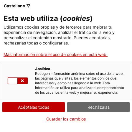
Castellano ▽
Esta web utiliza (
cookies
)
Utilizamos cookies propias y de terceros para mejorar tu
experiencia de navegación, analizar el tráfico de la web y
Buscar en toda la web
personalizar el contenido mostrado. Puedes aceptarlas,
rechazarlas todas o configurarlas.
Más información sobre el uso de cookies en esta web.
Inicio
Colección
Colecciones en línea
dipòsit
Analítica
Recogen información anónima sobre el uso de la web,
las páginas que visitas, los elementos con los que
¡CERRAMOS PARA VOLVER RENOVADOS!
interactúas y cómo has llegado a la web. Esta
información se utiliza para analizar el comportamiento
El MNACTEC está cerrado por obras hasta el 17 de
de los usuarios en la web y mejorar su experiencia.
septiembre de 2026.
Seguimos activos con
actividades para centros
Acéptalas todas
Recházalas
educativos
,
recursos online
¡y redes sociales!
Guardar los cambios