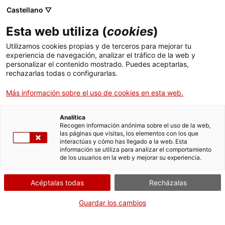
Castellano ▽
Esta web utiliza (
cookies
)
Utilizamos cookies propias y de terceros para mejorar tu
experiencia de navegación, analizar el tráfico de la web y
Buscar en toda la web
personalizar el contenido mostrado. Puedes aceptarlas,
rechazarlas todas o configurarlas.
Más información sobre el uso de cookies en esta web.
Inicio
Colección
Colecciones en línea
planxa (component de premsa
d'impremta)
Analítica
Recogen información anónima sobre el uso de la web,
las páginas que visitas, los elementos con los que
interactúas y cómo has llegado a la web. Esta
¡CERRAMOS PARA VOLVER RENOVADOS!
información se utiliza para analizar el comportamiento
de los usuarios en la web y mejorar su experiencia.
El MNACTEC está cerrado por obras hasta el 17 de
septiembre de 2026.
Acéptalas todas
Recházalas
Seguimos activos con
actividades para centros
educativos
,
recursos online
¡y redes sociales!
Guardar los cambios