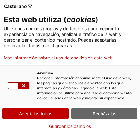
Castellano ▽
Esta web utiliza (
cookies
)
Utilizamos cookies propias y de terceros para mejorar tu
experiencia de navegación, analizar el tráfico de la web y
Buscar en toda la web
personalizar el contenido mostrado. Puedes aceptarlas,
rechazarlas todas o configurarlas.
Más información sobre el uso de cookies en esta web.
Inicio
Colección
Colecciones en línea
martell
Analítica
Recogen información anónima sobre el uso de la web,
las páginas que visitas, los elementos con los que
¡CERRAMOS PARA VOLVER RENOVADOS!
interactúas y cómo has llegado a la web. Esta
información se utiliza para analizar el comportamiento
El MNACTEC está cerrado por obras hasta el 17 de
de los usuarios en la web y mejorar su experiencia.
septiembre de 2026.
Seguimos activos con
actividades para centros
Acéptalas todas
Recházalas
educativos
,
recursos online
¡y redes sociales!
Guardar los cambios