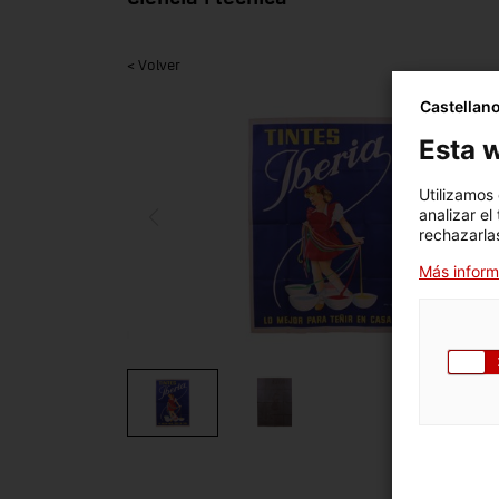
< Volver
Castellan
Esta w
Utilizamos
analizar el
rechazarlas
Más inform