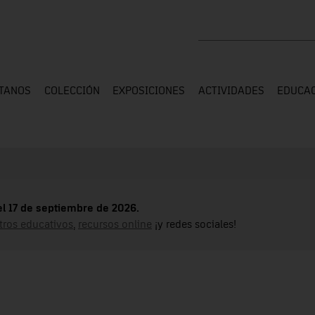
Buscar en toda la web
ÍTANOS
COLECCIÓN
EXPOSICIONES
ACTIVIDADES
EDUCA
el 17 de septiembre de 2026.
tros educativos
,
recursos online
¡y redes sociales!