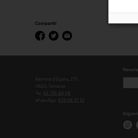
Compartir
Newsle
Rambla d'Ègara, 270
08221 Terrassa
Tel.
93 736 89 66
WhatsApp:
638 68 37 97
Síguen
Instag
T