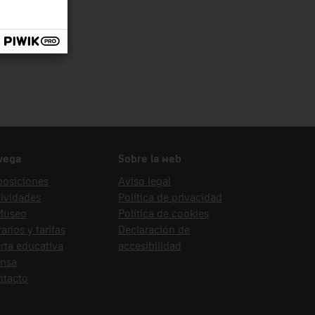
vega
Sobre la web
posiciones
Aviso legal
ividades
Política de privacidad
 Museo
Política de cookies
arios y tarifas
Declaración de
rta educativa
accesibilidad
ensa
ntacto