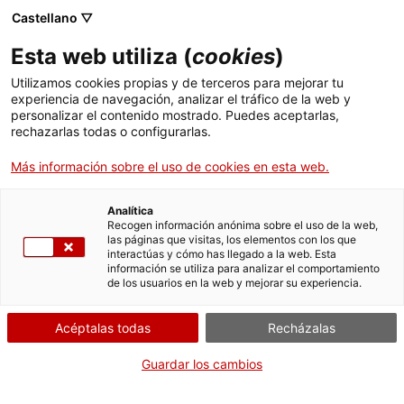
Castellano ▽
Esta web utiliza (
cookies
)
Utilizamos cookies propias y de terceros para mejorar tu
experiencia de navegación, analizar el tráfico de la web y
Buscar en toda la web
personalizar el contenido mostrado. Puedes aceptarlas,
rechazarlas todas o configurarlas.
Más información sobre el uso de cookies en esta web.
Inicio
Colección
Colecciones en línea
visor de pel·lícula
Analítica
Recogen información anónima sobre el uso de la web,
las páginas que visitas, los elementos con los que
¡CERRAMOS PARA VOLVER RENOVADOS!
interactúas y cómo has llegado a la web. Esta
información se utiliza para analizar el comportamiento
El MNACTEC está cerrado por obras hasta el 17 de
de los usuarios en la web y mejorar su experiencia.
septiembre de 2026.
Seguimos activos con
actividades para centros
Acéptalas todas
Recházalas
educativos
,
recursos online
¡y redes sociales!
Guardar los cambios