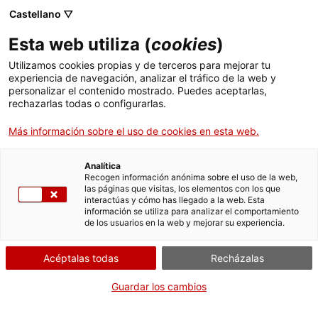
Castellano ▽
Esta web utiliza (
cookies
)
Utilizamos cookies propias y de terceros para mejorar tu
experiencia de navegación, analizar el tráfico de la web y
Buscar en toda la web
personalizar el contenido mostrado. Puedes aceptarlas,
rechazarlas todas o configurarlas.
Más información sobre el uso de cookies en esta web.
Inicio
Colección
Colecciones en
cartell exposició "per un museu de la ciència i de
línea
la tècnica a catalunya"
Analítica
Recogen información anónima sobre el uso de la web,
las páginas que visitas, los elementos con los que
interactúas y cómo has llegado a la web. Esta
¡CERRAMOS PARA VOLVER RENOVADOS!
información se utiliza para analizar el comportamiento
de los usuarios en la web y mejorar su experiencia.
El MNACTEC está cerrado por obras hasta el 17 de
septiembre de 2026.
Acéptalas todas
Recházalas
Seguimos activos con
actividades para centros
educativos
,
recursos online
¡y redes sociales!
Guardar los cambios