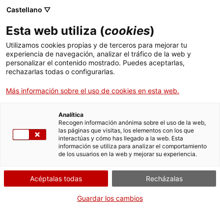
Castellano ▽
Esta web utiliza (
cookies
)
Utilizamos cookies propias y de terceros para mejorar tu
experiencia de navegación, analizar el tráfico de la web y
Buscar en toda la web
personalizar el contenido mostrado. Puedes aceptarlas,
rechazarlas todas o configurarlas.
Más información sobre el uso de cookies en esta web.
Inicio
Colección
Colecciones en línea
pedra litogràfica
Analítica
Recogen información anónima sobre el uso de la web,
las páginas que visitas, los elementos con los que
¡CERRAMOS PARA VOLVER RENOVADOS!
interactúas y cómo has llegado a la web. Esta
información se utiliza para analizar el comportamiento
El MNACTEC está cerrado por obras hasta el 17 de
de los usuarios en la web y mejorar su experiencia.
septiembre de 2026.
Seguimos activos con
actividades para centros
Acéptalas todas
Recházalas
educativos
,
recursos online
¡y redes sociales!
Guardar los cambios