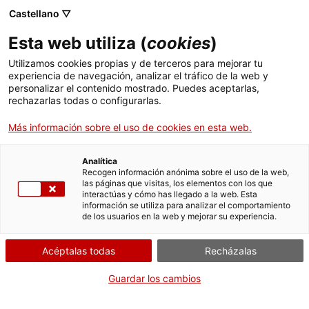
Castellano ▽
Esta web utiliza (
cookies
)
Utilizamos cookies propias y de terceros para mejorar tu
experiencia de navegación, analizar el tráfico de la web y
Buscar en toda la web
personalizar el contenido mostrado. Puedes aceptarlas,
rechazarlas todas o configurarlas.
Más información sobre el uso de cookies en esta web.
Inicio
Colección
Colecciones en línea
pedra litogràfica
Analítica
Recogen información anónima sobre el uso de la web,
las páginas que visitas, los elementos con los que
¡CERRAMOS PARA VOLVER RENOVADOS!
interactúas y cómo has llegado a la web. Esta
información se utiliza para analizar el comportamiento
El MNACTEC está cerrado por obras hasta el 17 de
de los usuarios en la web y mejorar su experiencia.
septiembre de 2026.
Seguimos activos con
actividades para centros
Acéptalas todas
Recházalas
educativos
,
recursos online
¡y redes sociales!
Guardar los cambios