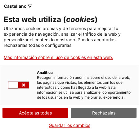
Castellano ▽
Esta web utiliza (
cookies
)
Utilizamos cookies propias y de terceros para mejorar tu
experiencia de navegación, analizar el tráfico de la web y
Buscar en toda la web
personalizar el contenido mostrado. Puedes aceptarlas,
rechazarlas todas o configurarlas.
Más información sobre el uso de cookies en esta web.
Inicio
Colección
Colecciones en línea
transmissió
Analítica
Recogen información anónima sobre el uso de la web,
las páginas que visitas, los elementos con los que
¡CERRAMOS PARA VOLVER RENOVADOS!
interactúas y cómo has llegado a la web. Esta
información se utiliza para analizar el comportamiento
El MNACTEC está cerrado por obras hasta el 17 de
de los usuarios en la web y mejorar su experiencia.
septiembre de 2026.
Seguimos activos con
actividades para centros
Acéptalas todas
Recházalas
educativos
,
recursos online
¡y redes sociales!
Guardar los cambios