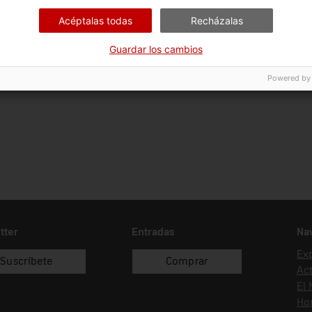
Ciència i tècnica
Tec
Acéptalas todas
Recházalas
Fecha de ingreso
Forma de ingreso
Fue
Guardar los cambios
01/01/1993
donació
Agr
Powered by
tter
Entradas
Na
Ex
Suscríbete
Comprar
Act
El
Hor