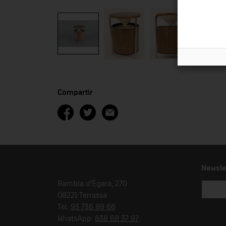
Compartir
Newsle
Rambla d'Ègara, 270
08221 Terrassa
Tel.
93 736 89 66
WhatsApp:
638 68 37 97