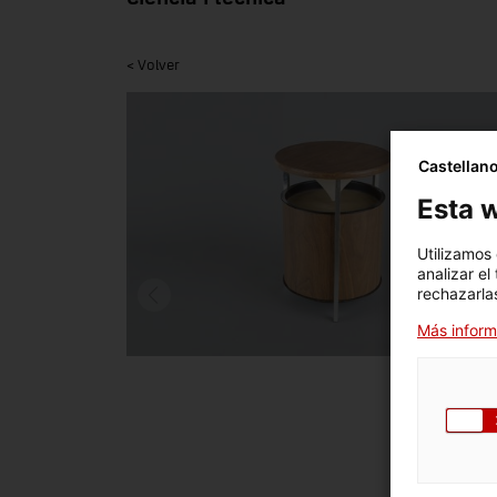
< Volver
Castellan
Esta w
Utilizamos
analizar el
rechazarlas
Más inform