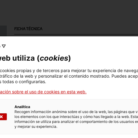
FICHA TÉCNICA
Nombre
Mar
o ▽
altaveu
Zen
eb utiliza (
cookies
)
Número de inventario
Datación
Lug
 cookies propias y de terceros para mejorar tu experiencia de naveg
5277.2
Dècada de 1960
Ba
 tráfico de la web y personalizar el contenido mostrado. Puedes acep
 todas o configurarlas.
ación sobre el uso de cookies en esta web.
Técnica
talla (procés i tècnica substractiva)
Analítica
Recogen información anónima sobre el uso de la web, las páginas que vi
los elementos con los que interactúas y cómo has llegado a la web. Esta
información se utiliza para analizar el comportamiento de los usuarios e
DATOS DEL MUSEO
y mejorar su experiencia.
Area temática
Col