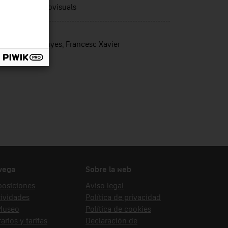
nologies audiovisuals
nte de ingreso
amont i Cruanyes, Francesc Xavier
vega
Sobre la web
posiciones
Aviso legal
ividades
Política de privacidad
 Museo
Política de cookies
arios y tarifas
Declaración de