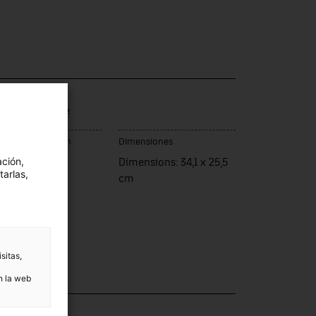
ca / Modelo
ith Solid State
ar de fabricación
Dimensiones
ación,
rcelona
Dimensions: 34,1 x 25,5
tarlas,
cm
sitas,
n la web
ección