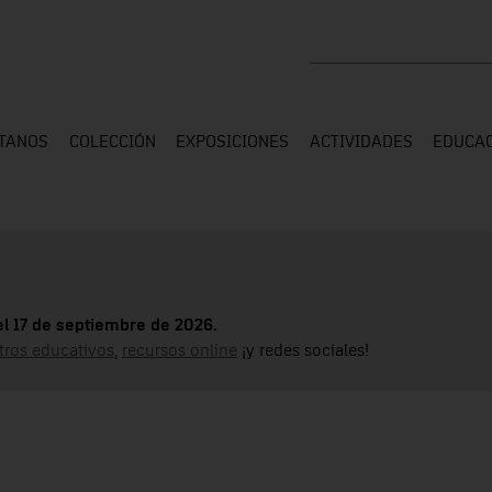
Buscar en toda la web
ÍTANOS
COLECCIÓN
EXPOSICIONES
ACTIVIDADES
EDUCA
el 17 de septiembre de 2026.
tros educativos
,
recursos online
¡y redes sociales!