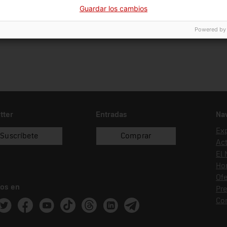
16/11/2008
compra
Guardar los cambios
Powered by
tter
Entradas
Na
Ex
Suscríbete
Comprar
Act
El
Hor
Ofe
os en
Pr
Co
ram
witter
Facebook
Youtube
Tik Tok
Threads
Linkedin
Telegram