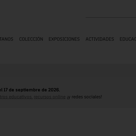
Buscar en toda la web
ÍTANOS
COLECCIÓN
EXPOSICIONES
ACTIVIDADES
EDUCA
el 17 de septiembre de 2026.
tros educativos
,
recursos online
¡y redes sociales!