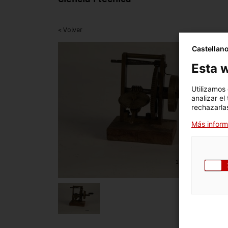
< Volver
Castellan
Esta w
Utilizamos
analizar el
rechazarlas
Más inform