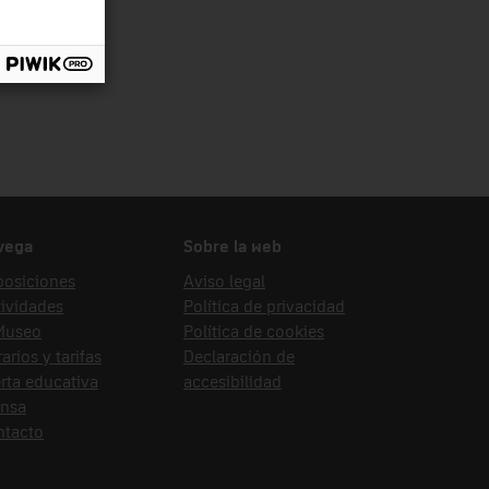
vega
Sobre la web
posiciones
Aviso legal
ividades
Política de privacidad
 Museo
Política de cookies
arios y tarifas
Declaración de
rta educativa
accesibilidad
ensa
ntacto