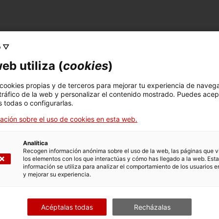
o ▽
FICHA TÉCNICA
eb utiliza (
cookies
)
Nombre
peça de telègraf
 cookies propias y de terceros para mejorar tu experiencia de naveg
 tráfico de la web y personalizar el contenido mostrado. Puedes acep
Número de inventario
Dimensiones
 todas o configurarlas.
12450
Dimensions: 12,5 x 14,5 x
ación sobre el uso de cookies en esta web.
8,5 cm
Analítica
Recogen información anónima sobre el uso de la web, las páginas que vi
los elementos con los que interactúas y cómo has llegado a la web. Esta
DATOS DEL MUSEO
información se utiliza para analizar el comportamiento de los usuarios e
y mejorar su experiencia.
Area temática
Col
Ciència i tècnica
Com
Acéptalas todas
Recházalas
Fecha de ingreso
Forma de ingreso