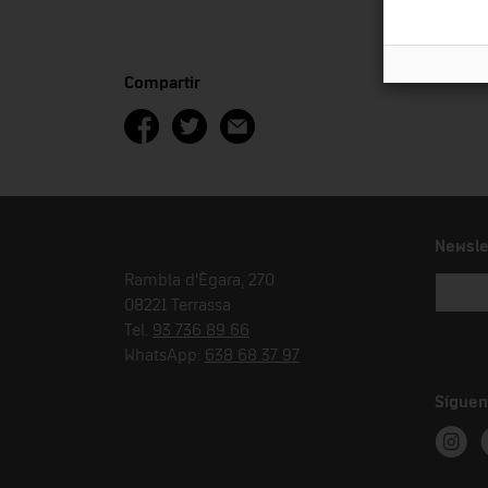
Compartir
Newsle
Rambla d'Ègara, 270
08221 Terrassa
Tel.
93 736 89 66
WhatsApp:
638 68 37 97
Síguen
Instag
T