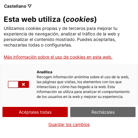
Castellano ▽
Esta web utiliza (
cookies
)
Utilizamos cookies propias y de terceros para mejorar tu
experiencia de navegación, analizar el tráfico de la web y
Buscar en toda la web
personalizar el contenido mostrado. Puedes aceptarlas,
rechazarlas todas o configurarlas.
Más información sobre el uso de cookies en esta web.
Inicio
Colección
Colecciones en línea
tensímetre
Analítica
Recogen información anónima sobre el uso de la web,
las páginas que visitas, los elementos con los que
¡CERRAMOS PARA VOLVER RENOVADOS!
interactúas y cómo has llegado a la web. Esta
información se utiliza para analizar el comportamiento
El MNACTEC está cerrado por obras hasta el 17 de
de los usuarios en la web y mejorar su experiencia.
septiembre de 2026.
Seguimos activos con
actividades para centros
Acéptalas todas
Recházalas
educativos
,
recursos online
¡y redes sociales!
Guardar los cambios