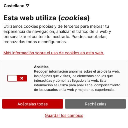
Castellano ▽
Esta web utiliza (
cookies
)
Utilizamos cookies propias y de terceros para mejorar tu
experiencia de navegación, analizar el tráfico de la web y
Buscar en toda la web
personalizar el contenido mostrado. Puedes aceptarlas,
rechazarlas todas o configurarlas.
Más información sobre el uso de cookies en esta web.
Inicio
Colección
Colecciones en línea
radioreceptor
Analítica
Recogen información anónima sobre el uso de la web,
las páginas que visitas, los elementos con los que
¡CERRAMOS PARA VOLVER RENOVADOS!
interactúas y cómo has llegado a la web. Esta
información se utiliza para analizar el comportamiento
El MNACTEC está cerrado por obras hasta el 17 de
de los usuarios en la web y mejorar su experiencia.
septiembre de 2026.
Seguimos activos con
actividades para centros
Acéptalas todas
Recházalas
educativos
,
recursos online
¡y redes sociales!
Guardar los cambios