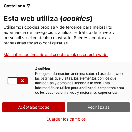
Castellano ▽
Esta web utiliza (
cookies
)
Utilizamos cookies propias y de terceros para mejorar tu
experiencia de navegación, analizar el tráfico de la web y
Buscar en toda la web
personalizar el contenido mostrado. Puedes aceptarlas,
rechazarlas todas o configurarlas.
Más información sobre el uso de cookies en esta web.
Inicio
Colección
Colecciones en línea
contactor
Analítica
Recogen información anónima sobre el uso de la web,
las páginas que visitas, los elementos con los que
¡CERRAMOS PARA VOLVER RENOVADOS!
interactúas y cómo has llegado a la web. Esta
información se utiliza para analizar el comportamiento
El MNACTEC está cerrado por obras hasta el 17 de
de los usuarios en la web y mejorar su experiencia.
septiembre de 2026.
Seguimos activos con
actividades para centros
Acéptalas todas
Recházalas
educativos
,
recursos online
¡y redes sociales!
Guardar los cambios