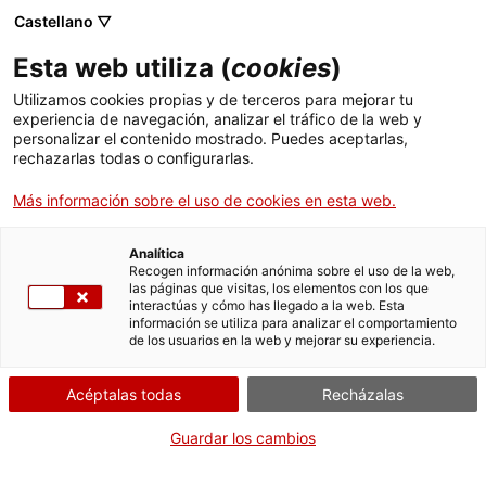
Castellano ▽
Esta web utiliza (
cookies
)
Utilizamos cookies propias y de terceros para mejorar tu
experiencia de navegación, analizar el tráfico de la web y
Buscar en toda la web
personalizar el contenido mostrado. Puedes aceptarlas,
rechazarlas todas o configurarlas.
Más información sobre el uso de cookies en esta web.
Inicio
Colección
Colecciones en línea
aspirador
Analítica
Recogen información anónima sobre el uso de la web,
las páginas que visitas, los elementos con los que
¡CERRAMOS PARA VOLVER RENOVADOS!
interactúas y cómo has llegado a la web. Esta
información se utiliza para analizar el comportamiento
El MNACTEC está cerrado por obras hasta el 17 de
de los usuarios en la web y mejorar su experiencia.
septiembre de 2026.
Seguimos activos con
actividades para centros
Acéptalas todas
Recházalas
educativos
,
recursos online
¡y redes sociales!
Guardar los cambios