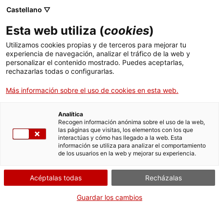
Castellano ▽
Esta web utiliza (
cookies
)
Utilizamos cookies propias y de terceros para mejorar tu
experiencia de navegación, analizar el tráfico de la web y
Buscar en toda la web
personalizar el contenido mostrado. Puedes aceptarlas,
rechazarlas todas o configurarlas.
Más información sobre el uso de cookies en esta web.
Inicio
Colección
Colecciones en línea
càmera (equip fotogràfic)
Analítica
Recogen información anónima sobre el uso de la web,
las páginas que visitas, los elementos con los que
¡CERRAMOS PARA VOLVER RENOVADOS!
interactúas y cómo has llegado a la web. Esta
información se utiliza para analizar el comportamiento
El MNACTEC está cerrado por obras hasta el 17 de
de los usuarios en la web y mejorar su experiencia.
septiembre de 2026.
Seguimos activos con
actividades para centros
Acéptalas todas
Recházalas
educativos
,
recursos online
¡y redes sociales!
Guardar los cambios