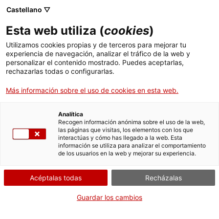
Castellano ▽
Esta web utiliza (
cookies
)
Utilizamos cookies propias y de terceros para mejorar tu
experiencia de navegación, analizar el tráfico de la web y
Buscar en toda la web
personalizar el contenido mostrado. Puedes aceptarlas,
rechazarlas todas o configurarlas.
Más información sobre el uso de cookies en esta web.
Inicio
Colección
Colecciones en línea
planxa
Analítica
Recogen información anónima sobre el uso de la web,
las páginas que visitas, los elementos con los que
¡CERRAMOS PARA VOLVER RENOVADOS!
interactúas y cómo has llegado a la web. Esta
información se utiliza para analizar el comportamiento
El MNACTEC está cerrado por obras hasta el 17 de
de los usuarios en la web y mejorar su experiencia.
septiembre de 2026.
Seguimos activos con
actividades para centros
Acéptalas todas
Recházalas
educativos
,
recursos online
¡y redes sociales!
Guardar los cambios