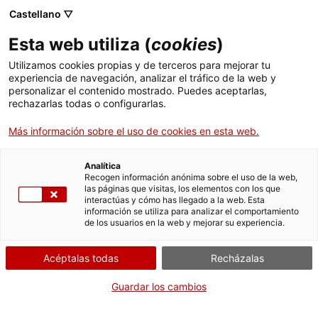
Castellano ▽
Esta web utiliza (
cookies
)
Utilizamos cookies propias y de terceros para mejorar tu
experiencia de navegación, analizar el tráfico de la web y
Buscar en toda la web
personalizar el contenido mostrado. Puedes aceptarlas,
rechazarlas todas o configurarlas.
Más información sobre el uso de cookies en esta web.
Inicio
Colección
Colecciones en línea
balança de torsió
Analítica
Recogen información anónima sobre el uso de la web,
las páginas que visitas, los elementos con los que
¡CERRAMOS PARA VOLVER RENOVADOS!
interactúas y cómo has llegado a la web. Esta
información se utiliza para analizar el comportamiento
El MNACTEC está cerrado por obras hasta el 17 de
de los usuarios en la web y mejorar su experiencia.
septiembre de 2026.
Seguimos activos con
actividades para centros
Acéptalas todas
Recházalas
educativos
,
recursos online
¡y redes sociales!
Guardar los cambios