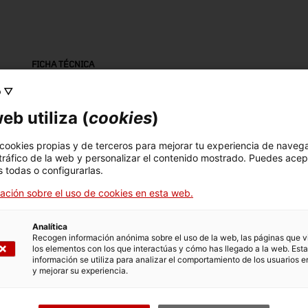
FICHA TÉCNICA
Nombre
o ▽
taula
eb utiliza (
cookies
)
Número de inventario
Datación
Dim
 cookies propias y de terceros para mejorar tu experiencia de naveg
 tráfico de la web y personalizar el contenido mostrado. Puedes acep
8381
Primera meitat segle XX
Dim
 todas o configurarlas.
37,
ación sobre el uso de cookies en esta web.
Material
fusta / metall
Analítica
Recogen información anónima sobre el uso de la web, las páginas que vi
los elementos con los que interactúas y cómo has llegado a la web. Esta
información se utiliza para analizar el comportamiento de los usuarios e
y mejorar su experiencia.
DATOS DEL MUSEO
Area temática
Col