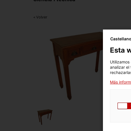
< Volver
Castellan
Esta w
Utilizamos
analizar el
rechazarlas
Más inform