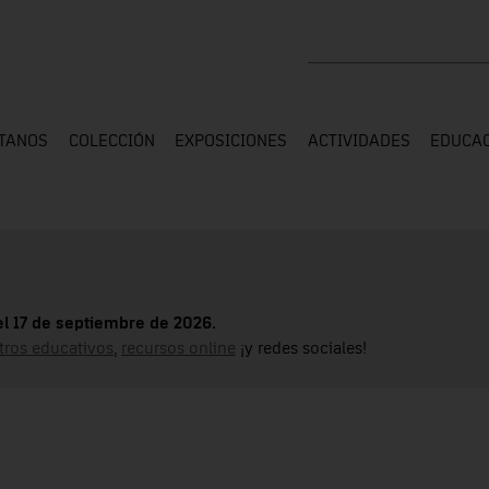
Buscar en toda la web
ÍTANOS
COLECCIÓN
EXPOSICIONES
ACTIVIDADES
EDUCA
el 17 de septiembre de 2026.
tros educativos
,
recursos online
¡y redes sociales!