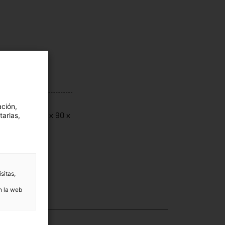
ensiones
ación,
tarlas,
ensions: 84,5 x 90 x
5 cm
sitas,
n la web
ección