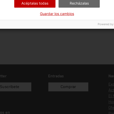
Acéptalas todas
Recházalas
Ciència i tècnica
Sec
Guardar los cambios
Fecha de ingreso
Forma de ingreso
Fue
16/09/1999
donació
Lab
Powered by
tter
Entradas
Na
Ex
Suscríbete
Comprar
Act
El
Hor
Ofe
os en
Pr