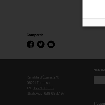
Compartir
Newsle
Rambla d'Ègara, 270
08221 Terrassa
Tel.
93 736 89 66
WhatsApp:
638 68 37 97
Síguen