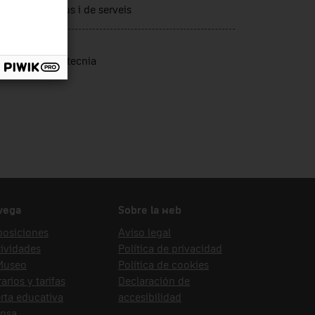
tors productius i de serveis
nte de ingreso
oratori Termotecnia
vega
Sobre la web
posiciones
Aviso legal
ividades
Política de privacidad
 Museo
Política de cookies
arios y tarifas
Declaración de
rta educativa
accesibilidad
ensa