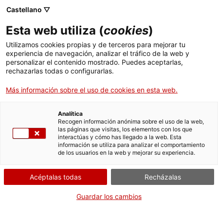
Castellano ▽
Esta web utiliza (
cookies
)
Utilizamos cookies propias y de terceros para mejorar tu
experiencia de navegación, analizar el tráfico de la web y
Buscar en toda la web
personalizar el contenido mostrado. Puedes aceptarlas,
rechazarlas todas o configurarlas.
Más información sobre el uso de cookies en esta web.
Inicio
Colección
Colecciones en línea
rotllo de teletip "tele-rollo"
Analítica
Recogen información anónima sobre el uso de la web,
las páginas que visitas, los elementos con los que
¡CERRAMOS PARA VOLVER RENOVADOS!
interactúas y cómo has llegado a la web. Esta
información se utiliza para analizar el comportamiento
El MNACTEC está cerrado por obras hasta el 17 de
de los usuarios en la web y mejorar su experiencia.
septiembre de 2026.
Seguimos activos con
actividades para centros
Acéptalas todas
Recházalas
educativos
,
recursos online
¡y redes sociales!
Guardar los cambios