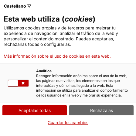
Castellano ▽
Esta web utiliza (
cookies
)
Utilizamos cookies propias y de terceros para mejorar tu
experiencia de navegación, analizar el tráfico de la web y
Buscar en toda la web
personalizar el contenido mostrado. Puedes aceptarlas,
rechazarlas todas o configurarlas.
Más información sobre el uso de cookies en esta web.
Inicio
Colección
Colecciones en línea
motor
Analítica
Recogen información anónima sobre el uso de la web,
las páginas que visitas, los elementos con los que
¡CERRAMOS PARA VOLVER RENOVADOS!
interactúas y cómo has llegado a la web. Esta
información se utiliza para analizar el comportamiento
El MNACTEC está cerrado por obras hasta el 17 de
de los usuarios en la web y mejorar su experiencia.
septiembre de 2026.
Seguimos activos con
actividades para centros
Acéptalas todas
Recházalas
educativos
,
recursos online
¡y redes sociales!
Guardar los cambios