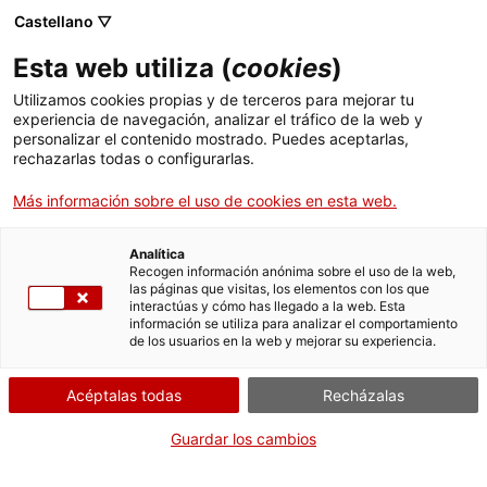
Castellano ▽
Esta web utiliza (
cookies
)
Utilizamos cookies propias y de terceros para mejorar tu
experiencia de navegación, analizar el tráfico de la web y
Buscar en toda la web
personalizar el contenido mostrado. Puedes aceptarlas,
rechazarlas todas o configurarlas.
Más información sobre el uso de cookies en esta web.
Inicio
Colección
Colecciones en línea
maqueta de locomotora de vapor
Analítica
Recogen información anónima sobre el uso de la web,
las páginas que visitas, los elementos con los que
¡CERRAMOS PARA VOLVER RENOVADOS!
interactúas y cómo has llegado a la web. Esta
información se utiliza para analizar el comportamiento
El MNACTEC está cerrado por obras hasta el 17 de
de los usuarios en la web y mejorar su experiencia.
septiembre de 2026.
Seguimos activos con
actividades para centros
Acéptalas todas
Recházalas
educativos
,
recursos online
¡y redes sociales!
Guardar los cambios