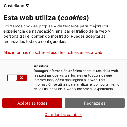
Castellano ▽
Esta web utiliza (
cookies
)
Utilizamos cookies propias y de terceros para mejorar tu
experiencia de navegación, analizar el tráfico de la web y
Buscar en toda la web
personalizar el contenido mostrado. Puedes aceptarlas,
rechazarlas todas o configurarlas.
Más información sobre el uso de cookies en esta web.
Inicio
Colección
Colecciones en línea
sistema de projecció de pel·lícules
Analítica
Recogen información anónima sobre el uso de la web,
las páginas que visitas, los elementos con los que
¡CERRAMOS PARA VOLVER RENOVADOS!
interactúas y cómo has llegado a la web. Esta
información se utiliza para analizar el comportamiento
El MNACTEC está cerrado por obras hasta el 17 de
de los usuarios en la web y mejorar su experiencia.
septiembre de 2026.
Seguimos activos con
actividades para centros
Acéptalas todas
Recházalas
educativos
,
recursos online
¡y redes sociales!
Guardar los cambios