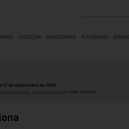
Buscar en toda la web
ÍTANOS
COLECCIÓN
EXPOSICIONES
ACTIVIDADES
EDUCA
el 17 de septiembre de 2026.
tros educativos
,
recursos online
¡y redes sociales!
elona