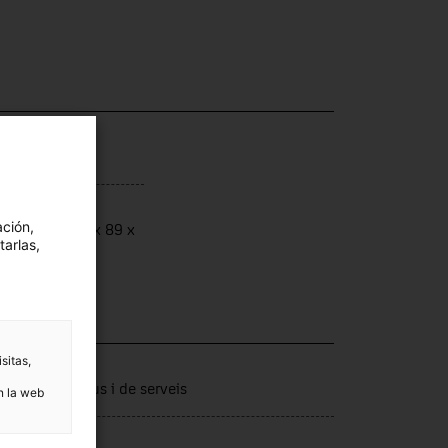
ensiones
ación,
ensions: 186 x 89 x
tarlas,
 cm
sitas,
ección
tors productius i de serveis
n la web
nte de ingreso