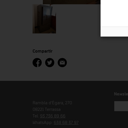
Compartir
Newsle
Rambla d'Ègara, 270
08221 Terrassa
Tel.
93 736 89 66
WhatsApp:
638 68 37 97