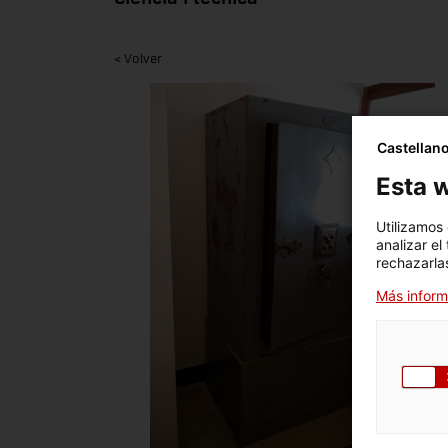
< Volver
Castellan
Esta w
Utilizamos
analizar el
rechazarlas
Más inform