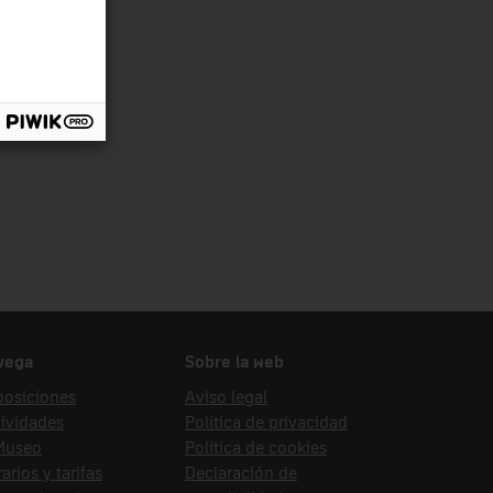
g Prat, Josep
vega
Sobre la web
posiciones
Aviso legal
ividades
Política de privacidad
 Museo
Política de cookies
arios y tarifas
Declaración de