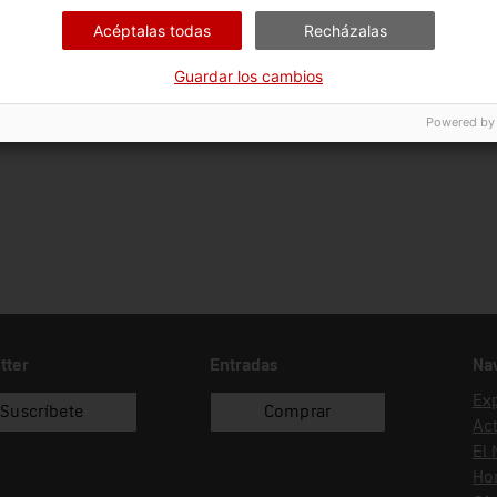
13/11/1997
donació
Pui
Acéptalas todas
Recházalas
Guardar los cambios
Powered by
tter
Entradas
Na
Ex
Suscríbete
Comprar
Act
El
Hor