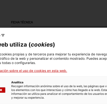
FICHA TÉCNICA
Nombre
o ▽
caixa de cabals
eb utiliza (
cookies
)
Número de inventario
Datación
Dim
 cookies propias y de terceros para mejorar tu experiencia de naveg
7183
Primera meitat segle XX
Dim
 tráfico de la web y personalizar el contenido mostrado. Puedes acep
67
 todas o configurarlas.
ación sobre el uso de cookies en esta web.
DATOS DEL MUSEO
Analítica
Recogen información anónima sobre el uso de la web, las páginas que vi
Area temática
Col
los elementos con los que interactúas y cómo has llegado a la web. Esta
Ciència i tècnica
Sec
información se utiliza para analizar el comportamiento de los usuarios e
y mejorar su experiencia.
Fecha de ingreso
Forma de ingreso
Fue