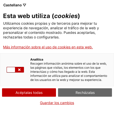
Castellano ▽
Esta web utiliza (
cookies
)
Utilizamos cookies propias y de terceros para mejorar tu
experiencia de navegación, analizar el tráfico de la web y
Buscar en toda la web
personalizar el contenido mostrado. Puedes aceptarlas,
rechazarlas todas o configurarlas.
Más información sobre el uso de cookies en esta web.
Inicio
Colección
Colecciones en línea
cavallets per passar la pua
Analítica
Recogen información anónima sobre el uso de la web,
las páginas que visitas, los elementos con los que
¡CERRAMOS PARA VOLVER RENOVADOS!
interactúas y cómo has llegado a la web. Esta
información se utiliza para analizar el comportamiento
El MNACTEC está cerrado por obras hasta el 17 de
de los usuarios en la web y mejorar su experiencia.
septiembre de 2026.
Seguimos activos con
actividades para centros
Acéptalas todas
Recházalas
educativos
,
recursos online
¡y redes sociales!
Guardar los cambios