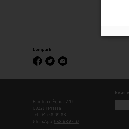
Compartir
Newsle
Rambla d'Ègara, 270
08221 Terrassa
Tel.
93 736 89 66
WhatsApp:
638 68 37 97