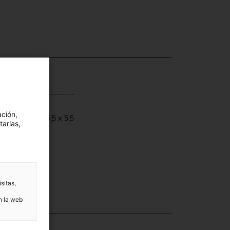
ensiones
ación,
ensions: 3 x 5,5 x 5,5
tarlas,
sitas,
n la web
ección