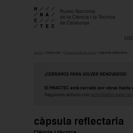
VIS
Inicio
Colección
Colecciones en línea
càpsula reflectaria
¡CERRAMOS PARA VOLVER RENOVADOS!
El MNACTEC está cerrado por obras hasta 
Seguimos activos con
actividades para cen
càpsula reflectaria
Ciència i tècnica