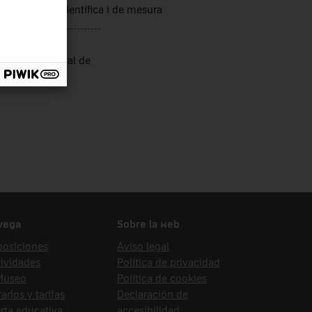
trumentació científica i de mesura
nyeria Industrial de
vega
Sobre la web
posiciones
Aviso legal
ividades
Política de privacidad
 Museo
Política de cookies
arios y tarifas
Declaración de
rta educativa
accesibilidad