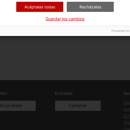
Ciència i tècnica
Ins
Acéptalas todas
Recházalas
Forma de ingreso
Fuente de ingreso
Guardar los cambios
donació
Escola Tècnica Superior d'Engi
Powered by
Barcelona, Barcelona
tter
Entradas
Na
Ex
Suscríbete
Comprar
Act
El
Hor
Ofe