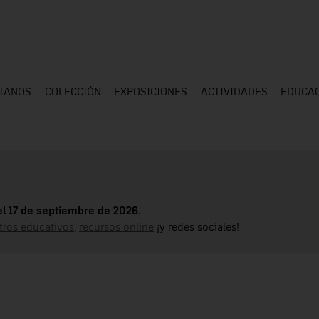
Buscar en toda la web
ÍTANOS
COLECCIÓN
EXPOSICIONES
ACTIVIDADES
EDUCA
el 17 de septiembre de 2026.
tros educativos
,
recursos online
¡y redes sociales!