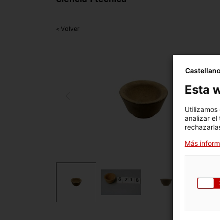
< Volver
Castellan
Esta w
Utilizamos
analizar el
rechazarlas
Más inform