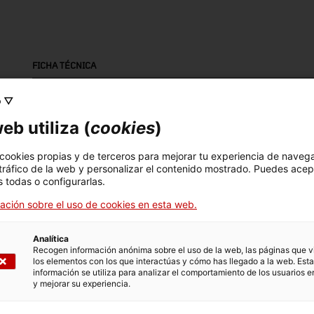
FICHA TÉCNICA
Nombre
o ▽
càpsula reflectaria
eb utiliza (
cookies
)
Número de inventario
Datación
Dim
 cookies propias y de terceros para mejorar tu experiencia de naveg
6716
Primera meitat segle XX
Dim
 tráfico de la web y personalizar el contenido mostrado. Puedes acep
cm
 todas o configurarlas.
ación sobre el uso de cookies en esta web.
Material
refractari
Analítica
Recogen información anónima sobre el uso de la web, las páginas que vi
los elementos con los que interactúas y cómo has llegado a la web. Esta
información se utiliza para analizar el comportamiento de los usuarios e
DATOS DEL MUSEO
y mejorar su experiencia.
Area temática
Col