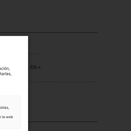
ensiones
ensions: 212 x 335 x
ación,
tarlas,
2 cm
nica
lat
sitas,
n la web
ección