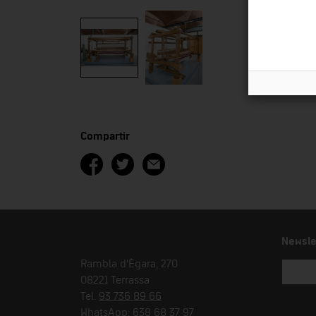
Compartir
Newsle
Rambla d'Ègara, 270
08221 Terrassa
Tel.
93 736 89 66
WhatsApp:
638 68 37 97