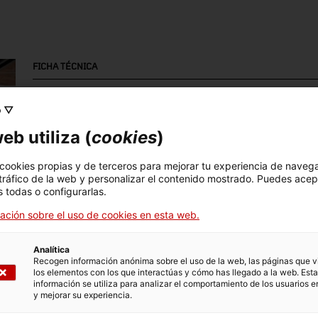
FICHA TÉCNICA
Nombre
o ▽
teler manual
eb utiliza (
cookies
)
Número de inventario
Datación
Dim
4727
Segle XVIII
Dim
 cookies propias y de terceros para mejorar tu experiencia de naveg
 tráfico de la web y personalizar el contenido mostrado. Puedes acep
20
 todas o configurarlas.
Material
Téc
ación sobre el uso de cookies en esta web.
fusta
tal
Analítica
Recogen información anónima sobre el uso de la web, las páginas que vi
los elementos con los que interactúas y cómo has llegado a la web. Esta
información se utiliza para analizar el comportamiento de los usuarios e
DATOS DEL MUSEO
y mejorar su experiencia.
Area temática
Col