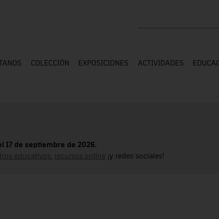
Buscar en toda la web
ÍTANOS
COLECCIÓN
EXPOSICIONES
ACTIVIDADES
EDUCA
el 17 de septiembre de 2026.
tros educativos
,
recursos online
¡y redes sociales!