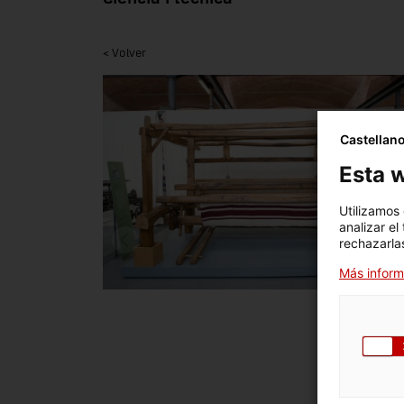
< Volver
Castellan
Esta w
Utilizamos
analizar el
rechazarlas
Más inform