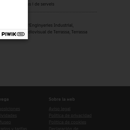
tors productius i de serveis
nte de ingreso
ola Superior d’Enginyeries Industrial,
oespacial i Audiovisual de Terrassa, Terrassa
vega
Sobre la web
posiciones
Aviso legal
ividades
Política de privacidad
 Museo
Política de cookies
arios y tarifas
Declaración de