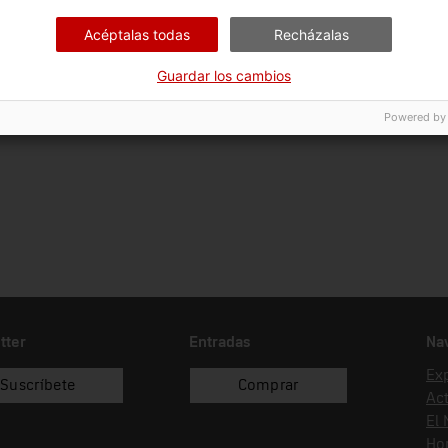
Ciència i tècnica
Sec
Acéptalas todas
Recházalas
Fecha de ingreso
Forma de ingreso
Fue
Guardar los cambios
11/11/1992
donació
Esc
Aer
Powered by
tter
Entradas
Na
Ex
Suscríbete
Comprar
Act
El
Hor