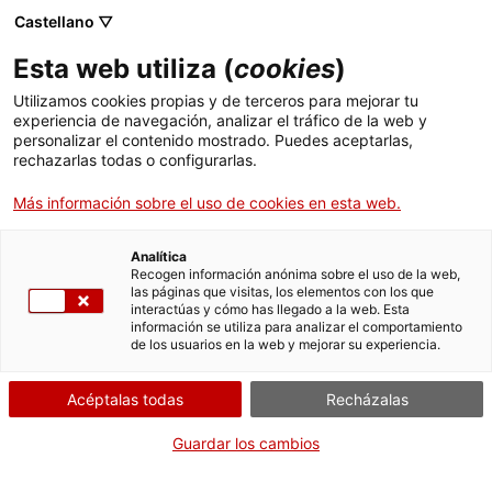
Castellano ▽
Esta web utiliza (
cookies
)
Utilizamos cookies propias y de terceros para mejorar tu
experiencia de navegación, analizar el tráfico de la web y
Buscar en toda la web
personalizar el contenido mostrado. Puedes aceptarlas,
rechazarlas todas o configurarlas.
Más información sobre el uso de cookies en esta web.
Inicio
Colección
Colecciones en línea
turbina hidràulica
Analítica
Recogen información anónima sobre el uso de la web,
las páginas que visitas, los elementos con los que
¡CERRAMOS PARA VOLVER RENOVADOS!
interactúas y cómo has llegado a la web. Esta
información se utiliza para analizar el comportamiento
El MNACTEC está cerrado por obras hasta el 17 de
de los usuarios en la web y mejorar su experiencia.
septiembre de 2026.
Seguimos activos con
actividades para centros
Acéptalas todas
Recházalas
educativos
,
recursos online
¡y redes sociales!
Guardar los cambios