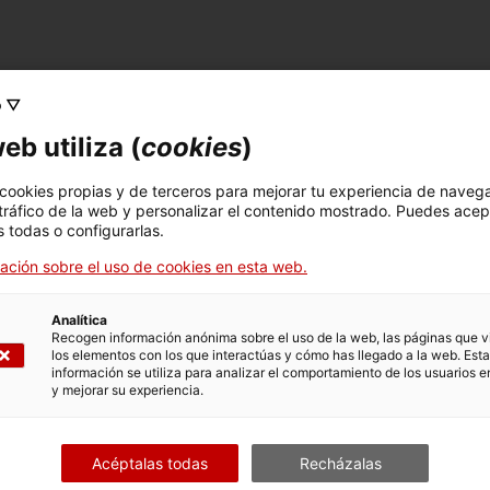
o ▽
FICHA TÉCNICA
eb utiliza (
cookies
)
Nombre
pila patró
 cookies propias y de terceros para mejorar tu experiencia de naveg
 tráfico de la web y personalizar el contenido mostrado. Puedes acep
Número de inventario
Dimensiones
 todas o configurarlas.
1542
Dimensions: 14 x 10 x 10
ación sobre el uso de cookies en esta web.
cm
Analítica
Recogen información anónima sobre el uso de la web, las páginas que vi
los elementos con los que interactúas y cómo has llegado a la web. Esta
DATOS DEL MUSEO
información se utiliza para analizar el comportamiento de los usuarios e
y mejorar su experiencia.
Area temática
Col
Ciència i tècnica
En
Acéptalas todas
Recházalas
Fecha de ingreso
Forma de ingreso
Fue