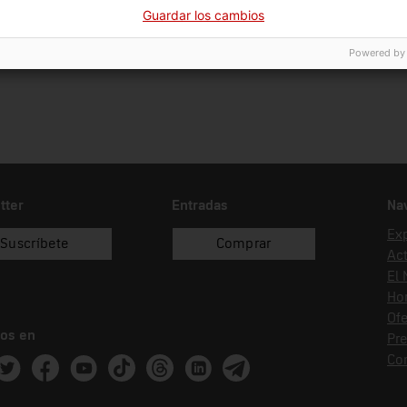
08/07/1983
donació
Dip
Guardar los cambios
Powered by
tter
Entradas
Na
Ex
Suscríbete
Comprar
Act
El
Hor
Ofe
os en
Pr
Co
ram
witter
Facebook
Youtube
Tik Tok
Threads
Linkedin
Telegram