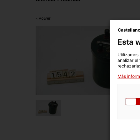
< Volver
Castellan
Esta w
Utilizamos
analizar el
rechazarlas
Más inform