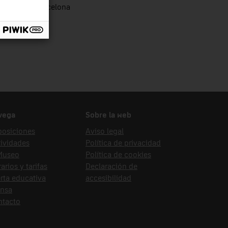
utació de Barcelona
vega
Sobre la web
posiciones
Aviso legal
ividades
Política de privacidad
 Museo
Política de cookies
arios y tarifas
Declaración de
rta educativa
accesibilidad
ensa
ntacto