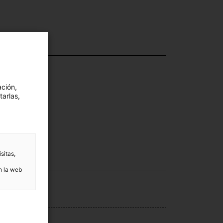
ación,
tarlas,
sitas,
n la web
ección
ergia
nte de ingreso