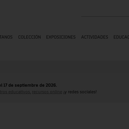
Buscar en toda la web
ÍTANOS
COLECCIÓN
EXPOSICIONES
ACTIVIDADES
EDUCA
el 17 de septiembre de 2026.
tros educativos
,
recursos online
¡y redes sociales!