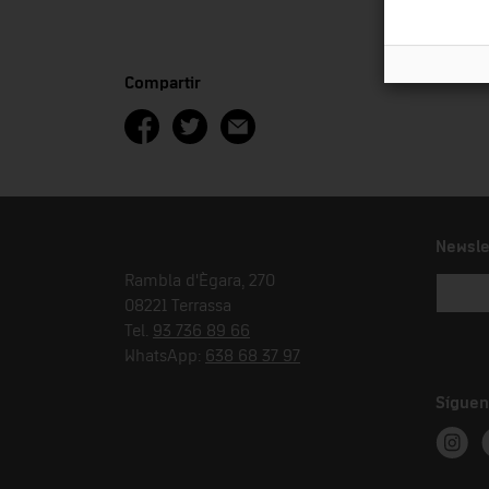
Compartir
Newsle
Rambla d'Ègara, 270
08221 Terrassa
Tel.
93 736 89 66
WhatsApp:
638 68 37 97
Síguen
Instag
T