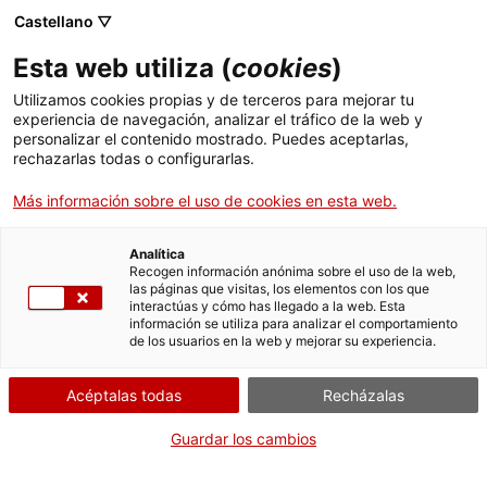
Castellano ▽
Esta web utiliza (
cookies
)
Utilizamos cookies propias y de terceros para mejorar tu
experiencia de navegación, analizar el tráfico de la web y
Buscar en toda la web
personalizar el contenido mostrado. Puedes aceptarlas,
rechazarlas todas o configurarlas.
Más información sobre el uso de cookies en esta web.
Inicio
Colección
Colecciones en línea
amperímetre
Analítica
Recogen información anónima sobre el uso de la web,
las páginas que visitas, los elementos con los que
¡CERRAMOS PARA VOLVER RENOVADOS!
interactúas y cómo has llegado a la web. Esta
información se utiliza para analizar el comportamiento
El MNACTEC está cerrado por obras hasta el 17 de
de los usuarios en la web y mejorar su experiencia.
septiembre de 2026.
Seguimos activos con
actividades para centros
Acéptalas todas
Recházalas
educativos
,
recursos online
¡y redes sociales!
Guardar los cambios