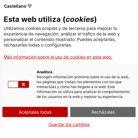
Castellano ▽
Esta web utiliza (
cookies
)
Utilizamos cookies propias y de terceros para mejorar tu
experiencia de navegación, analizar el tráfico de la web y
Buscar en toda la web
personalizar el contenido mostrado. Puedes aceptarlas,
rechazarlas todas o configurarlas.
Más información sobre el uso de cookies en esta web.
Inicio
Colección
Colecciones en línea
placa per a llanterna màgica
Analítica
Recogen información anónima sobre el uso de la web,
las páginas que visitas, los elementos con los que
¡CERRAMOS PARA VOLVER RENOVADOS!
interactúas y cómo has llegado a la web. Esta
información se utiliza para analizar el comportamiento
El MNACTEC está cerrado por obras hasta el 17 de
de los usuarios en la web y mejorar su experiencia.
septiembre de 2026.
Seguimos activos con
actividades para centros
Acéptalas todas
Recházalas
educativos
,
recursos online
¡y redes sociales!
Guardar los cambios