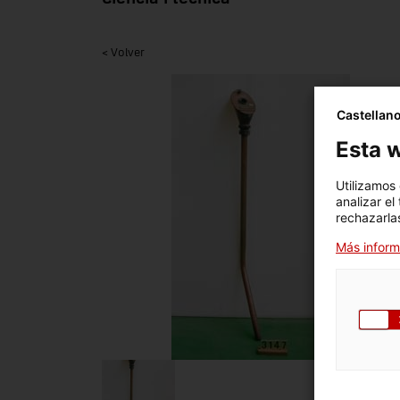
< Volver
Castellan
Esta w
Utilizamos
analizar el
rechazarlas
Más inform