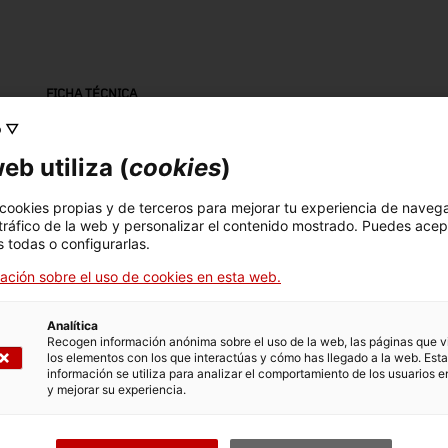
FICHA TÉCNICA
o ▽
Nombre
tub acústic de comunicació
eb utiliza (
cookies
)
Número de inventario
Dimensiones
 cookies propias y de terceros para mejorar tu experiencia de naveg
 tráfico de la web y personalizar el contenido mostrado. Puedes acep
3147
Dimensions: 137,5 x 13,5
 todas o configurarlas.
x 19,5 cm.
ación sobre el uso de cookies en esta web.
Analítica
DATOS DEL MUSEO
Recogen información anónima sobre el uso de la web, las páginas que vi
los elementos con los que interactúas y cómo has llegado a la web. Esta
Area temática
Col
información se utiliza para analizar el comportamiento de los usuarios e
Ciència i tècnica
Tra
y mejorar su experiencia.