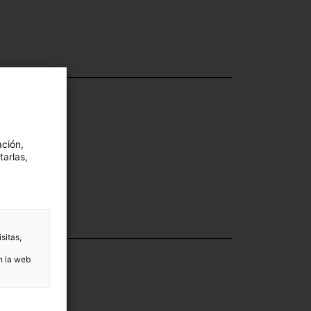
ación,
tarlas,
sitas,
ección
n la web
nsport