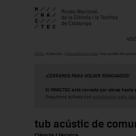
VIS
Inicio
Colección
Colecciones en línea
tub acústic de comun
¡CERRAMOS PARA VOLVER RENOVADOS!
El MNACTEC está cerrado por obras hasta 
Seguimos activos con
actividades para cen
tub acústic de comu
Ciència i tècnica