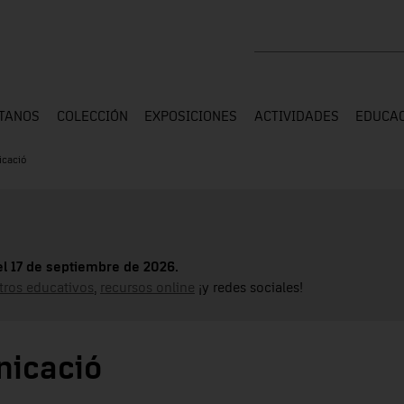
Buscar en toda la web
ÍTANOS
COLECCIÓN
EXPOSICIONES
ACTIVIDADES
EDUCA
icació
el 17 de septiembre de 2026.
tros educativos
,
recursos online
¡y redes sociales!
nicació