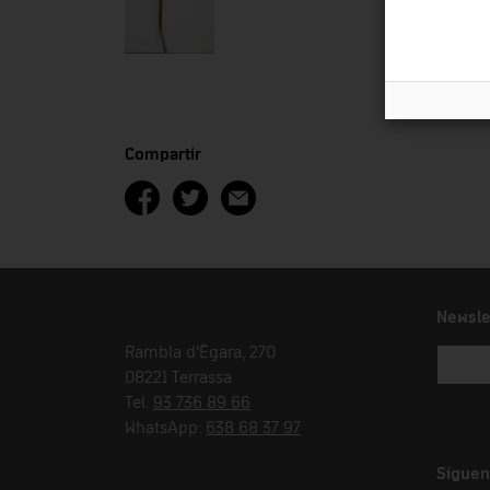
Compartir
Newsle
Rambla d'Ègara, 270
08221 Terrassa
Tel.
93 736 89 66
WhatsApp:
638 68 37 97
Síguen