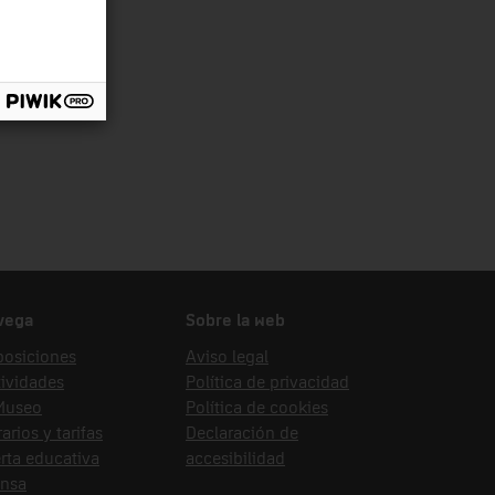
vega
Sobre la web
posiciones
Aviso legal
ividades
Política de privacidad
 Museo
Política de cookies
arios y tarifas
Declaración de
rta educativa
accesibilidad
ensa