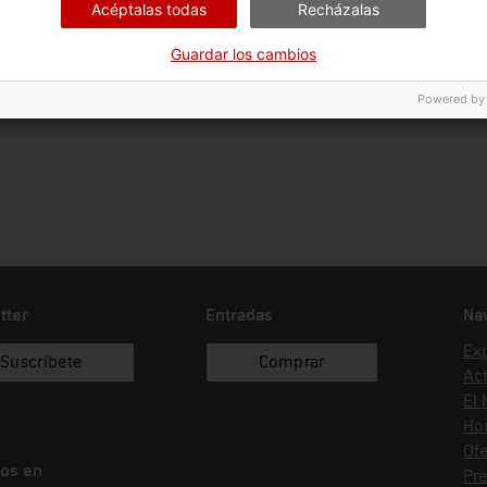
Acéptalas todas
Recházalas
Guardar los cambios
Powered by
tter
Entradas
Na
Ex
Suscríbete
Comprar
Act
El
Hor
Ofe
os en
Pr