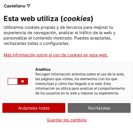
Castellano ▽
Esta web utiliza (
cookies
)
Utilizamos cookies propias y de terceros para mejorar tu
experiencia de navegación, analizar el tráfico de la web y
Buscar en toda la web
personalizar el contenido mostrado. Puedes aceptarlas,
rechazarlas todas o configurarlas.
Más información sobre el uso de cookies en esta web.
Inicio
Colección
Colecciones en línea
maqueta d'avió
Analítica
Recogen información anónima sobre el uso de la web,
las páginas que visitas, los elementos con los que
¡CERRAMOS PARA VOLVER RENOVADOS!
interactúas y cómo has llegado a la web. Esta
información se utiliza para analizar el comportamiento
El MNACTEC está cerrado por obras hasta el 17 de
de los usuarios en la web y mejorar su experiencia.
septiembre de 2026.
Seguimos activos con
actividades para centros
Acéptalas todas
Recházalas
educativos
,
recursos online
¡y redes sociales!
Guardar los cambios