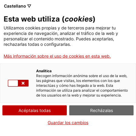
Castellano ▽
Esta web utiliza (
cookies
)
Utilizamos cookies propias y de terceros para mejorar tu
experiencia de navegación, analizar el tráfico de la web y
Buscar en toda la web
personalizar el contenido mostrado. Puedes aceptarlas,
rechazarlas todas o configurarlas.
Más información sobre el uso de cookies en esta web.
Inicio
Colección
Colecciones en línea
balança micromètrica
Analítica
Recogen información anónima sobre el uso de la web,
las páginas que visitas, los elementos con los que
¡CERRAMOS PARA VOLVER RENOVADOS!
interactúas y cómo has llegado a la web. Esta
información se utiliza para analizar el comportamiento
El MNACTEC está cerrado por obras hasta el 17 de
de los usuarios en la web y mejorar su experiencia.
septiembre de 2026.
Seguimos activos con
actividades para centros
Acéptalas todas
Recházalas
educativos
,
recursos online
¡y redes sociales!
Guardar los cambios