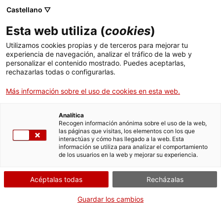
Castellano ▽
Esta web utiliza (
cookies
)
Utilizamos cookies propias y de terceros para mejorar tu
experiencia de navegación, analizar el tráfico de la web y
Buscar en toda la web
personalizar el contenido mostrado. Puedes aceptarlas,
rechazarlas todas o configurarlas.
Más información sobre el uso de cookies en esta web.
Inicio
El Museo
Prensa
Analítica
Recogen información anónima sobre el uso de la web,
las páginas que visitas, los elementos con los que
¡CERRAMOS PARA VOLVER RENOVADOS!
interactúas y cómo has llegado a la web. Esta
información se utiliza para analizar el comportamiento
El MNACTEC está cerrado por obras hasta el 17 de
de los usuarios en la web y mejorar su experiencia.
septiembre de 2026.
Seguimos activos con
actividades para centros
Acéptalas todas
Recházalas
educativos
,
recursos online
¡y redes sociales!
Guardar los cambios