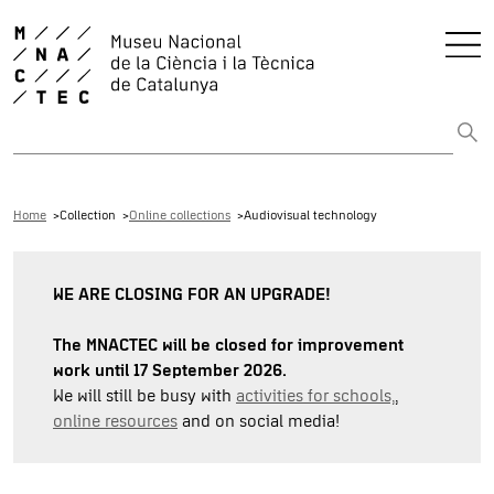
Search the entire web
Home
Collection
Online collections
Audiovisual technology
WE ARE CLOSING FOR AN UPGRADE!
The MNACTEC will be closed for improvement
work until 17 September 2026.
We will still be busy with
activities for schools,
,
online resources
and on social media!