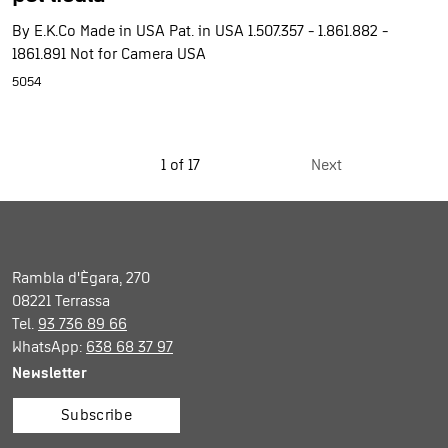
By E.K.Co Made in USA Pat. in USA 1.507.357 - 1.861.882 -
1861.891 Not for Camera USA
5054
1 of 17
Next
Rambla d'Ègara, 270
08221 Terrassa
Tel.
93 736 89 66
WhatsApp:
638 68 37 97
Newsletter
Subscribe