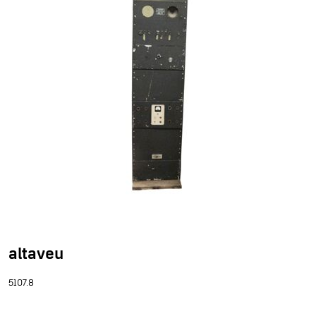
altaveu
5107.8