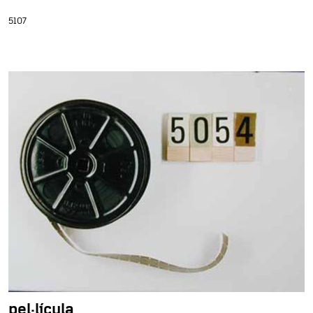
5107
pel·lícula