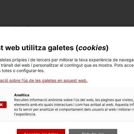
FITXA TÈCNICA
Nom
Mar
 web utilitza galetes (
cookies
)
accessoris pescara
Pe
aletes pròpies i de tercers per millorar la teva experiència de navega
Número d'inventari
Datació
Llo
l trànsit del web i personalitzar el contingut que es mostra. Pots acce
18359.6
1930-1932
Ba
s totes o configurar-les.
ació sobre l'ús de les galetes en aquest web.
Material
ferro / metall
Analítica
Recullen informació anònima sobre l'ús del web, les pàgines que visites,
elements amb els quals interactues i com has arribat al web. Aquesta in
es fa servir per analitzar el comportament dels usuaris al web i millorar-
DADES DEL MUSEU
l'experiència.
Àrea temàtica
Col
General
Tra