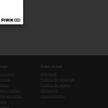
vega
Sobre el web
posicions
Avís legal
ivitats
Política de privacitat
 Museu
Política de galetes
aris i tarifes
Declaració
rta educativa
d’accessibilitat
emsa
ntacte