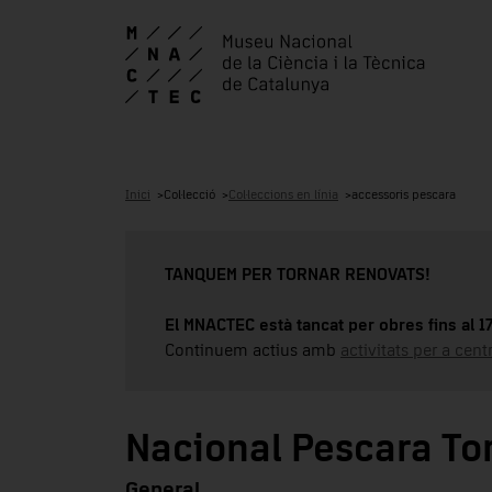
Inici
Col·lecció
Col·leccions en línia
accessoris pescara
TANQUEM PER TORNAR RENOVATS!
El MNACTEC està tancat per obres fins al 
Continuem actius amb
activitats per a cen
Nacional Pescara Tor
General