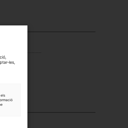
ca / Model
scara
ció,
c de fabricació
ptar-les,
rcelona
 els
formació
ne
·lecció
nsport