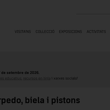
Cercar a tota la web
VISITA'NS
COL·LECCIÓ
EXPOSICIONS
ACTIVITATS
17 de setembre de 2026.
tres educatius
,
recursos en línia
i xarxes socials!
pedo, biela i pistons