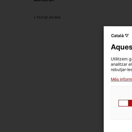
< Tornar enrere
Català ▽
Aquest
Utilitzem g
analitzar e
rebutjar-le
Més inform