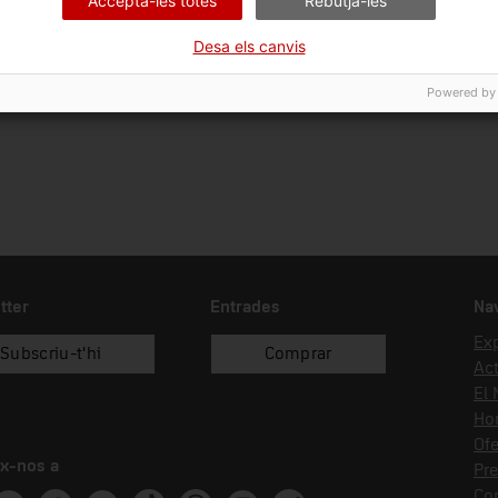
Accepta-les totes
Rebutja-les
Data d'ingrés
Forma d'ingrés
Desa els canvis
18/12/2024
compra
Powered by
tter
Entrades
Na
Ex
Subscriu-t'hi
Comprar
Act
El
Hor
Ofe
x-nos a
Pr
Co