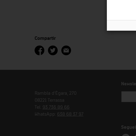
Compartir
Newsle
Rambla d'Ègara, 270
08221 Terrassa
Tel.
93 736 89 66
WhatsApp:
638 68 37 97
Seguei