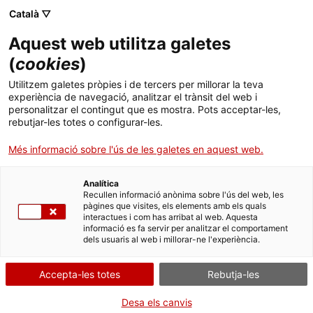
Català ▽
Aquest web utilitza galetes
(
cookies
)
Cercar a tota la web
Utilitzem galetes pròpies i de tercers per millorar la teva
experiència de navegació, analitzar el trànsit del web i
personalitzar el contingut que es mostra. Pots acceptar-les,
rebutjar-les totes o configurar-les.
Inici
Col·lecció
Col·leccions en línia
cilindre de fonògraf
Més informació sobre l'ús de les galetes en aquest web.
Analítica
TANQUEM PER TORNAR RENOVATS!
Recullen informació anònima sobre l'ús del web, les
pàgines que visites, els elements amb els quals
interactues i com has arribat al web. Aquesta
El MNACTEC està tancat per obres fins al 17 de
informació es fa servir per analitzar el comportament
setembre de 2026.
dels usuaris al web i millorar-ne l'experiència.
Continuem actius amb
activitats per a centres
educatius
,
recursos en línia
i xarxes socials!
Accepta-les totes
Rebutja-les
Desa els canvis