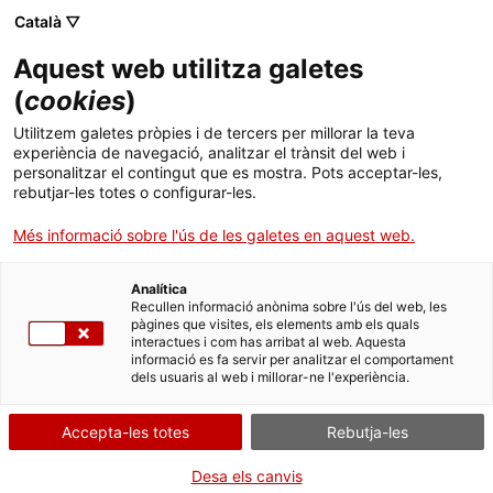
Català ▽
Aquest web utilitza galetes
(
cookies
)
Cercar a tota la web
Utilitzem galetes pròpies i de tercers per millorar la teva
experiència de navegació, analitzar el trànsit del web i
personalitzar el contingut que es mostra. Pots acceptar-les,
rebutjar-les totes o configurar-les.
Inici
Col·lecció
Col·leccions en línia
cilindre de fonògraf
Més informació sobre l'ús de les galetes en aquest web.
Analítica
TANQUEM PER TORNAR RENOVATS!
Recullen informació anònima sobre l'ús del web, les
pàgines que visites, els elements amb els quals
interactues i com has arribat al web. Aquesta
El MNACTEC està tancat per obres fins al 17 de
informació es fa servir per analitzar el comportament
setembre de 2026.
dels usuaris al web i millorar-ne l'experiència.
Continuem actius amb
activitats per a centres
educatius
,
recursos en línia
i xarxes socials!
Accepta-les totes
Rebutja-les
Desa els canvis