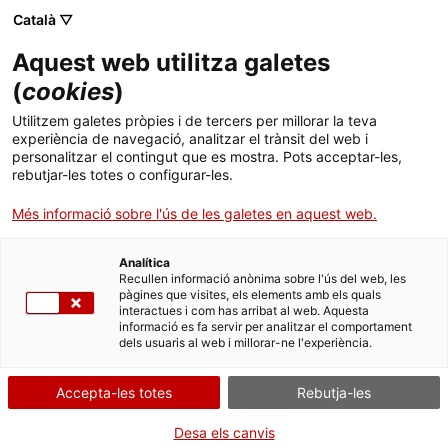
Català ▽
Aquest web utilitza galetes
(
cookies
)
Cercar a tota la web
Utilitzem galetes pròpies i de tercers per millorar la teva
experiència de navegació, analitzar el trànsit del web i
personalitzar el contingut que es mostra. Pots acceptar-les,
rebutjar-les totes o configurar-les.
Inici
Col·lecció
Col·leccions en línia
cilindre de fonògraf
Més informació sobre l'ús de les galetes en aquest web.
Analítica
TANQUEM PER TORNAR RENOVATS!
Recullen informació anònima sobre l'ús del web, les
pàgines que visites, els elements amb els quals
interactues i com has arribat al web. Aquesta
El MNACTEC està tancat per obres fins al 17 de
informació es fa servir per analitzar el comportament
setembre de 2026.
dels usuaris al web i millorar-ne l'experiència.
Continuem actius amb
activitats per a centres
educatius
,
recursos en línia
i xarxes socials!
Accepta-les totes
Rebutja-les
Desa els canvis