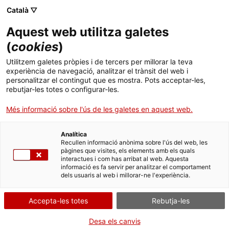
Català ▽
Aquest web utilitza galetes
(
cookies
)
Cercar a tota la web
Utilitzem galetes pròpies i de tercers per millorar la teva
experiència de navegació, analitzar el trànsit del web i
personalitzar el contingut que es mostra. Pots acceptar-les,
rebutjar-les totes o configurar-les.
Inici
Col·lecció
Col·leccions en línia
placa per a llanterna màgica
Més informació sobre l'ús de les galetes en aquest web.
Analítica
TANQUEM PER TORNAR RENOVATS!
Recullen informació anònima sobre l'ús del web, les
pàgines que visites, els elements amb els quals
interactues i com has arribat al web. Aquesta
El MNACTEC està tancat per obres fins al 17 de
informació es fa servir per analitzar el comportament
setembre de 2026.
dels usuaris al web i millorar-ne l'experiència.
Continuem actius amb
activitats per a centres
educatius
,
recursos en línia
i xarxes socials!
Accepta-les totes
Rebutja-les
Desa els canvis