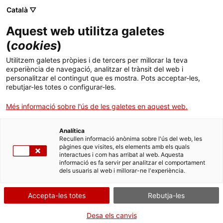
Català ▽
Aquest web utilitza galetes
(
cookies
)
Cercar a tota la web
Utilitzem galetes pròpies i de tercers per millorar la teva
experiència de navegació, analitzar el trànsit del web i
personalitzar el contingut que es mostra. Pots acceptar-les,
rebutjar-les totes o configurar-les.
Inici
Col·lecció
Col·leccions en línia
placa per a llanterna màgica
Més informació sobre l'ús de les galetes en aquest web.
Analítica
TANQUEM PER TORNAR RENOVATS!
Recullen informació anònima sobre l'ús del web, les
pàgines que visites, els elements amb els quals
interactues i com has arribat al web. Aquesta
El MNACTEC està tancat per obres fins al 17 de
informació es fa servir per analitzar el comportament
setembre de 2026.
dels usuaris al web i millorar-ne l'experiència.
Continuem actius amb
activitats per a centres
educatius
,
recursos en línia
i xarxes socials!
Accepta-les totes
Rebutja-les
Desa els canvis