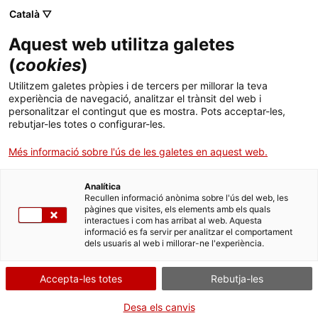
Català ▽
Aquest web utilitza galetes
(
cookies
)
Cercar a tota la web
Utilitzem galetes pròpies i de tercers per millorar la teva
experiència de navegació, analitzar el trànsit del web i
personalitzar el contingut que es mostra. Pots acceptar-les,
rebutjar-les totes o configurar-les.
Inici
Col·lecció
Col·leccions en línia
rètol
Més informació sobre l'ús de les galetes en aquest web.
Analítica
TANQUEM PER TORNAR RENOVATS!
Recullen informació anònima sobre l'ús del web, les
pàgines que visites, els elements amb els quals
interactues i com has arribat al web. Aquesta
El MNACTEC està tancat per obres fins al 17 de
informació es fa servir per analitzar el comportament
setembre de 2026.
dels usuaris al web i millorar-ne l'experiència.
Continuem actius amb
activitats per a centres
educatius
,
recursos en línia
i xarxes socials!
Accepta-les totes
Rebutja-les
Desa els canvis