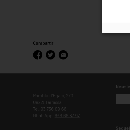
Compartir
Newsle
Rambla d'Ègara, 270
08221 Terrassa
Tel.
93 736 89 66
WhatsApp:
638 68 37 97
Seguei