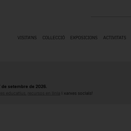
Cercar a tota la web
VISITA'NS
COL·LECCIÓ
EXPOSICIONS
ACTIVITATS
17 de setembre de 2026.
tres educatius
,
recursos en línia
i xarxes socials!