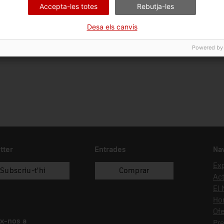
Accepta-les totes
Rebutja-les
Ciència i tècnica
Sec
Desa els canvis
Data d'ingrés
Forma d'ingrés
26/10/2023
recol.lecció
Powered by
tter
Entrades
Na
Ex
Subscriu-t'hi
Comprar
Act
El
Hor
Ofe
x-nos a
Pr