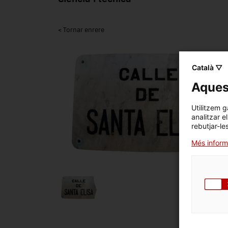
< Tornar enrere
Català ▽
Aquest
Utilitzem g
analitzar e
rebutjar-le
Més inform