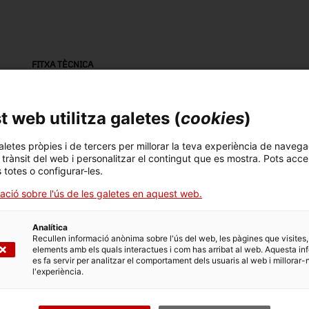
FITXA TÈCNICA
Nom
rètol
 web utilitza galetes (
cookies
)
Número d'inventari
Datació
Dim
aletes pròpies i de tercers per millorar la teva experiència de navega
l trànsit del web i personalitzar el contingut que es mostra. Pots acce
18144
Primera meitat segle XX
Dim
s totes o configurar-les.
x 
ació sobre l'ús de les galetes en aquest web.
Material
marbre blanc / pintura (material)
Analítica
Recullen informació anònima sobre l'ús del web, les pàgines que visites,
elements amb els quals interactues i com has arribat al web. Aquesta in
es fa servir per analitzar el comportament dels usuaris al web i millorar-
l'experiència.
DADES DEL MUSEU
Àrea temàtica
Col