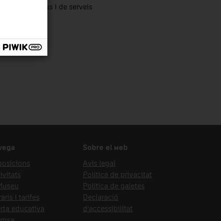
tors productius i de serveis
vega
Sobre el web
posicions
Avís legal
ivitats
Política de privacitat
 Museu
Política de galetes
aris i tarifes
Declaració
rta educativa
d’accessibilitat
emsa