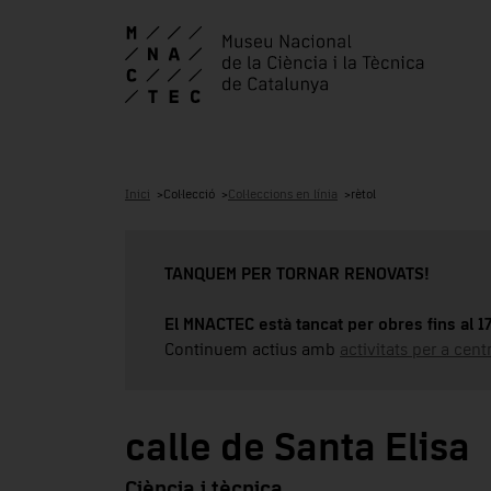
Inici
Col·lecció
Col·leccions en línia
rètol
TANQUEM PER TORNAR RENOVATS!
El MNACTEC està tancat per obres fins al 
Continuem actius amb
activitats per a cen
calle de Santa Elisa
Ciència i tècnica