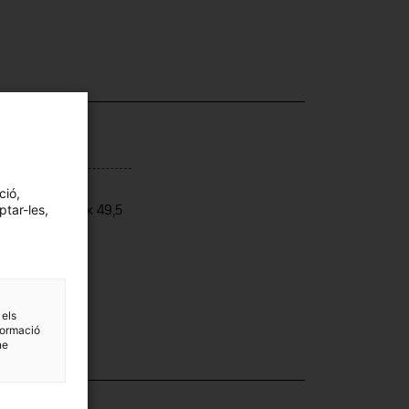
ensions
ció,
ptar-les,
ensions: 31,5 x 49,5
2 cm
 els
formació
ne
·lecció