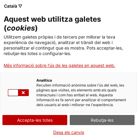
Català ▽
Aquest web utilitza galetes
(
cookies
)
Cercar a tota la web
Utilitzem galetes pròpies i de tercers per millorar la teva
experiència de navegació, analitzar el trànsit del web i
personalitzar el contingut que es mostra. Pots acceptar-les,
rebutjar-les totes o configurar-les.
Inici
Col·lecció
Col·leccions en línia
transformador elèctric
Més informació sobre l'ús de les galetes en aquest web.
Analítica
TANQUEM PER TORNAR RENOVATS!
Recullen informació anònima sobre l'ús del web, les
pàgines que visites, els elements amb els quals
interactues i com has arribat al web. Aquesta
El MNACTEC està tancat per obres fins al 17 de
informació es fa servir per analitzar el comportament
setembre de 2026.
dels usuaris al web i millorar-ne l'experiència.
Continuem actius amb
activitats per a centres
educatius
,
recursos en línia
i xarxes socials!
Accepta-les totes
Rebutja-les
Desa els canvis