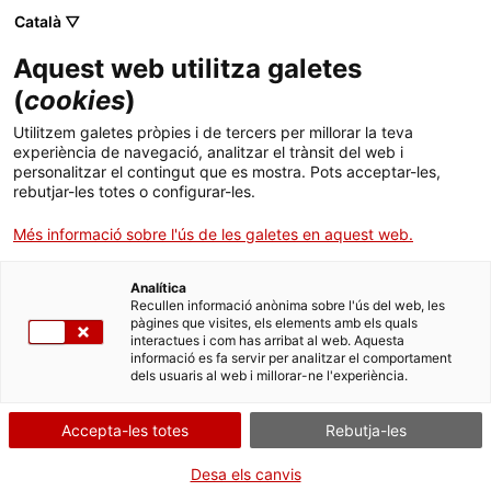
Català ▽
Aquest web utilitza galetes
(
cookies
)
Cercar a tota la web
Utilitzem galetes pròpies i de tercers per millorar la teva
experiència de navegació, analitzar el trànsit del web i
personalitzar el contingut que es mostra. Pots acceptar-les,
rebutjar-les totes o configurar-les.
Inici
Col·lecció
Col·leccions en línia
trabuc
Més informació sobre l'ús de les galetes en aquest web.
Analítica
TANQUEM PER TORNAR RENOVATS!
Recullen informació anònima sobre l'ús del web, les
pàgines que visites, els elements amb els quals
interactues i com has arribat al web. Aquesta
El MNACTEC està tancat per obres fins al 17 de
informació es fa servir per analitzar el comportament
setembre de 2026.
dels usuaris al web i millorar-ne l'experiència.
Continuem actius amb
activitats per a centres
educatius
,
recursos en línia
i xarxes socials!
Accepta-les totes
Rebutja-les
Desa els canvis