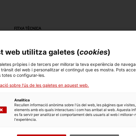
FITXA TÈCNICA
Nom
Mar
trabuc d'avantcàrrega
To
 web utilitza galetes (
cookies
)
Número d'inventari
Datació
Llo
aletes pròpies i de tercers per millorar la teva experiència de navega
l trànsit del web i personalitzar el contingut que es mostra. Pots acce
18075
Segona meitat segle
Ang
s totes o configurar-les.
XIX
ació sobre l'ús de les galetes en aquest web.
Material
fusta
Analítica
Recullen informació anònima sobre l'ús del web, les pàgines que visites,
elements amb els quals interactues i com has arribat al web. Aquesta in
es fa servir per analitzar el comportament dels usuaris al web i millorar-
l'experiència.
DADES DEL MUSEU
Àrea temàtica
Col