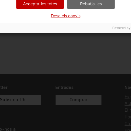
Accepta-les totes
Rebutja-les
Ciència i tècnica
Sec
Desa els canvis
Data d'ingrés
Forma d'ingrés
Fon
30/05/2023
donació
Sal
Powered by
tter
Entrades
Na
Ex
Subscriu-t'hi
Comprar
Act
El
Hor
Ofe
x-nos a
Pr