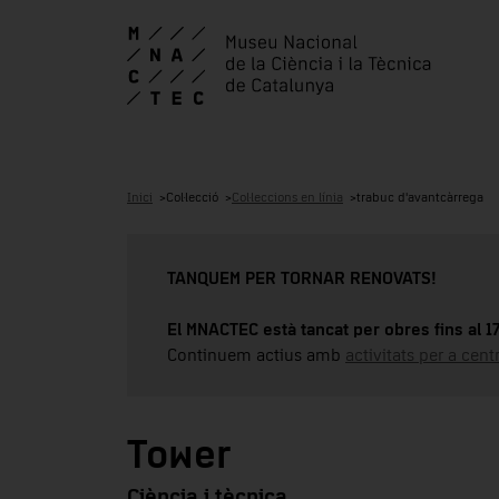
Inici
Col·lecció
Col·leccions en línia
trabuc d'avantcàrrega
TANQUEM PER TORNAR RENOVATS!
El MNACTEC està tancat per obres fins al 
Continuem actius amb
activitats per a cen
Tower
Ciència i tècnica