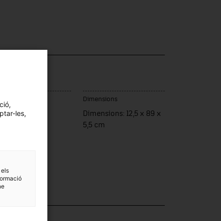
ca / Model
wer
c de fabricació
Dimensions
ció,
ptar-les,
laterra
Dimensions: 12,5 x 89 x
5,5 cm
 els
formació
ne
·lecció