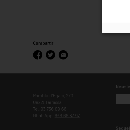
Compartir
Newsle
Rambla d'Ègara, 270
08221 Terrassa
Tel.
93 736 89 66
WhatsApp:
638 68 37 97
Seguei