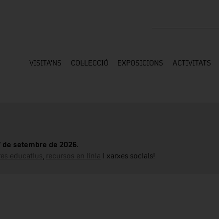
Cercar a tota la web
VISITA'NS
COL·LECCIÓ
EXPOSICIONS
ACTIVITATS
17 de setembre de 2026.
tres educatius
,
recursos en línia
i xarxes socials!