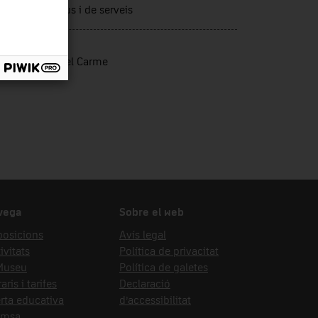
tors productius i de serveis
t d'ingrés
vador, Maria del Carme
vega
Sobre el web
posicions
Avís legal
ivitats
Política de privacitat
 Museu
Política de galetes
aris i tarifes
Declaració
rta educativa
d’accessibilitat
emsa