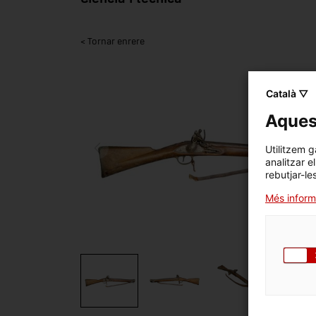
< Tornar enrere
Català ▽
Aquest
Utilitzem g
analitzar e
rebutjar-le
Més inform