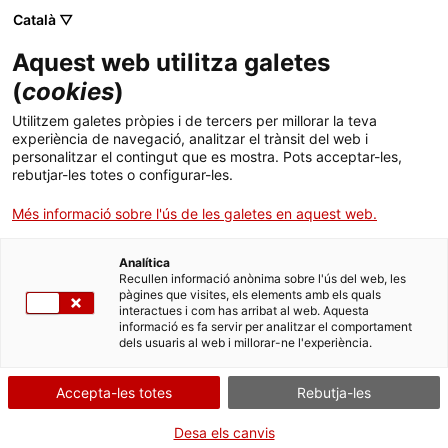
Català ▽
Aquest web utilitza galetes
(
cookies
)
Cercar a tota la web
Utilitzem galetes pròpies i de tercers per millorar la teva
experiència de navegació, analitzar el trànsit del web i
personalitzar el contingut que es mostra. Pots acceptar-les,
rebutjar-les totes o configurar-les.
Inici
Col·lecció
Col·leccions en línia
resistència d'entrada
Més informació sobre l'ús de les galetes en aquest web.
Analítica
TANQUEM PER TORNAR RENOVATS!
Recullen informació anònima sobre l'ús del web, les
pàgines que visites, els elements amb els quals
interactues i com has arribat al web. Aquesta
El MNACTEC està tancat per obres fins al 17 de
informació es fa servir per analitzar el comportament
setembre de 2026.
dels usuaris al web i millorar-ne l'experiència.
Continuem actius amb
activitats per a centres
educatius
,
recursos en línia
i xarxes socials!
Accepta-les totes
Rebutja-les
Desa els canvis